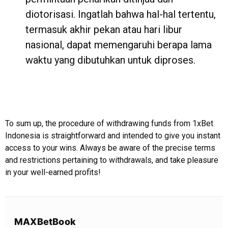
diotorisasi. Ingatlah bahwa hal-hal tertentu,
termasuk akhir pekan atau hari libur
nasional, dapat memengaruhi berapa lama
waktu yang dibutuhkan untuk diproses.
To sum up, the procedure of withdrawing funds from 1xBet
Indonesia is straightforward and intended to give you instant
access to your wins. Always be aware of the precise terms
and restrictions pertaining to withdrawals, and take pleasure
in your well-earned profits!
MAXBetBook