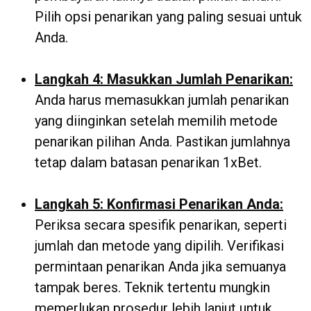
Pilih opsi penarikan yang paling sesuai untuk
Anda.
Langkah 4: Masukkan Jumlah Penarikan:
Anda harus memasukkan jumlah penarikan
yang diinginkan setelah memilih metode
penarikan pilihan Anda. Pastikan jumlahnya
tetap dalam batasan penarikan 1xBet.
Langkah 5: Konfirmasi Penarikan Anda:
Periksa secara spesifik penarikan, seperti
jumlah dan metode yang dipilih. Verifikasi
permintaan penarikan Anda jika semuanya
tampak beres. Teknik tertentu mungkin
memerlukan prosedur lebih lanjut untuk