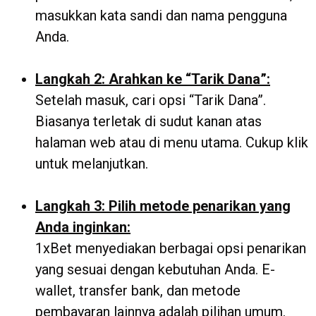
masukkan kata sandi dan nama pengguna
Anda.
Langkah 2: Arahkan ke “Tarik Dana”:
Setelah masuk, cari opsi “Tarik Dana”.
Biasanya terletak di sudut kanan atas
halaman web atau di menu utama. Cukup klik
untuk melanjutkan.
Langkah 3: Pilih metode penarikan yang
Anda inginkan:
1xBet menyediakan berbagai opsi penarikan
yang sesuai dengan kebutuhan Anda. E-
wallet, transfer bank, dan metode
pembayaran lainnya adalah pilihan umum.